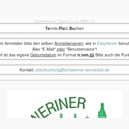
Te
nnis-
Pla
tz-
Bu
chen
um Anmelden bitte den selben
Anmeldenamen
, wie in
EasyVerein
benut
Also "E-Mail"
oder
"Benutzername"!
rt ist das eigene
Geburtsdatum
im Format
tt.mm.jjjj
Bitte auch die Pun
Kontakt:
platzbuchung@schweriner-tennisclub.de