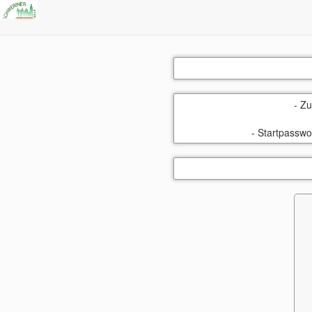
- Z
- Startpasswo